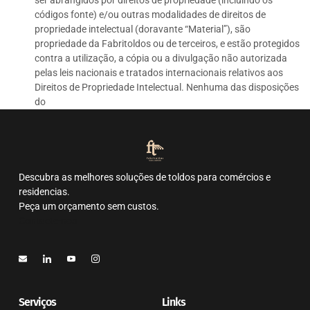
ser abrangidos por direitos de propriedade (incluindo os
códigos fonte) e/ou outras modalidades de direitos de
propriedade intelectual (doravante “Material”), são
propriedade da Fabritoldos ou de terceiros, e estão protegidos
contra a utilização, a cópia ou a divulgação não autorizada
pelas leis nacionais e tratados internacionais relativos aos
Direitos de Propriedade Intelectual. Nenhuma das disposições
do
Descubra as melhores soluções de toldos para comércios e
residencias.
Peça um orçamento sem custos.
Contacte-nos
Serviços
Links