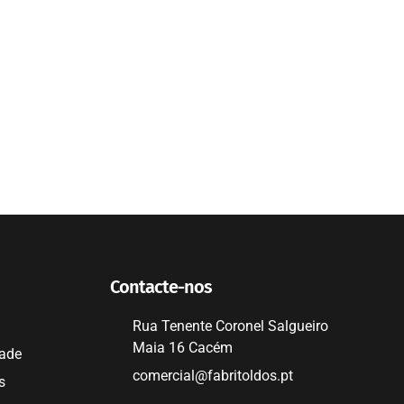
Contacte-nos
Rua Tenente Coronel Salgueiro
Maia 16 Cacém
dade
comercial@fabritoldos.pt
s