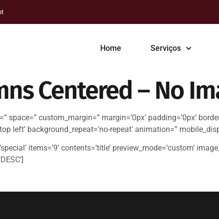
pt
Home
Serviços
umns Centered – No I
nt=” space=” custom_margin=” margin=’0px’ padding=’0px’ border
op left’ background_repeat=’no-repeat’ animation=” mobile_dis
ecial’ items=’9′ contents=’title’ preview_mode=’custom’ image_s
’DESC’]