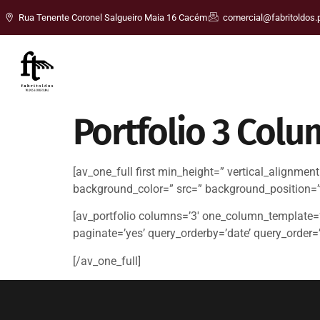
Rua Tenente Coronel Salgueiro Maia 16 Cacém
comercial@fabritoldos.
Portfolio 3 Col
[av_one_full first min_height=” vertical_alignme
background_color=” src=” background_position=’t
[av_portfolio columns=’3′ one_column_template=’sp
paginate=’yes’ query_orderby=’date’ query_order=
[/av_one_full]