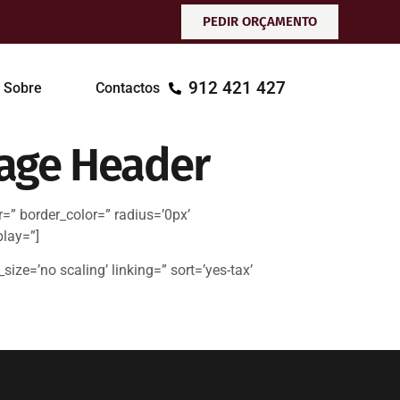
PEDIR ORÇAMENTO
912 421 427
Sobre
Contactos
mage Header
=” border_color=” radius=’0px’
play=”]
ize=’no scaling’ linking=” sort=’yes-tax’